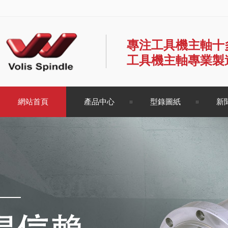
專注工具機主軸十
工具機主軸專業製
網站首頁
產品中心
型錄圖紙
新