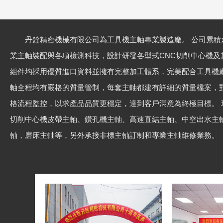
丹銓精密機械有限公司為工具機主軸專業製造廠。 公司累積
業主軸裝配與各項檢測科技，設計研發各型式CNC切削中心機及
組件均採用優質進口資料並擁有完整加工體系，完美配合工具機廠
軸全程均有嚴格的質量管制，每套主軸都建有詳細的質量檔案，
格流程監控，以求產品品質更穩定，達到客戶滿意為終極目標。 
切削中心機皮帶主軸、鑽孔機主軸、高速直結主軸、中空出水主軸
軸，磨床主軸等，另外承接非標主軸訂制和專業主軸維修業務。