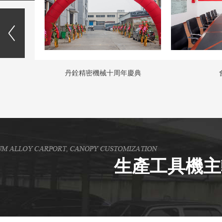
年慶典
會議室
丹銓精
生產工具機主