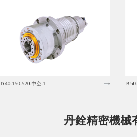
Ｄ40-150-520-中空-1
Ｂ50
丹銓精密機械