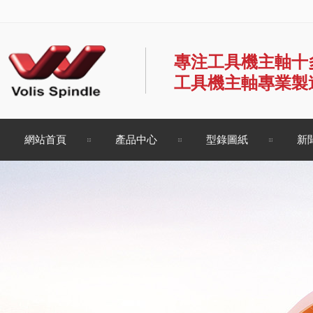
專注工具機主軸十
工具機主軸專業製
網站首頁
產品中心
型錄圖紙
新