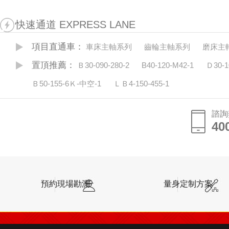
快速通道 EXPRESS LANE
項目直通車：
車床主軸系列
齒輪主軸系列
磨床主
置頂推薦：
Ｂ30-090-280-2
B40-120-M42-1
Ｄ30-1
Ｂ50-155-6Ｋ-中空-1
ＬＢ4-150-455-1
諮詢
40
預約現場勘測
量身定制方案