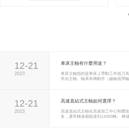
12-21
車床主軸有什麼用途？
2023
車床主軸指的是車床上帶動工件或刀
常由主軸、軸承和傳動件（齒輪或帶
實際應用中無傳動電主軸和機械傳動
見。 零傳動電主軸採用電機和機床主
構，具有良好的回轉精度和穩定性。 
出的扭矩和功率要大得多，但相對來
12-21
高速直結式主軸如何選擇？
穩性要差一點。 囙此正確地設計機床
機床加工精度的影響是至關重要的。
2023
高速直結式主軸在高速加工中心和鑽
多，通常轉速都能達到12000轉。 轉
個反比函數，基本上轉速越大切削力
直結式主軸切削力是不如皮帶式主軸