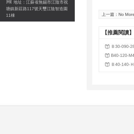
地址：江蘇省無錫市江陰市祝
塘鎮新莊路117號天璽江陰智造園
上一篇：No Mor
11棟
【推薦閱讀】
Ｂ30-090-2
B40-120-M4
Ｂ40-140-