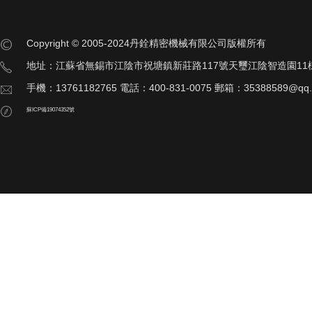
Copyright © 2005-2024丹銓精密機械有限公司版權所有
地址：江蘇省無錫市江陰市祝塘鎮新莊路117號天璽江陰智造園11
手機：13761182765 電話：400-831-0075 郵箱：35388589@qq
蘇ICP備19074352號