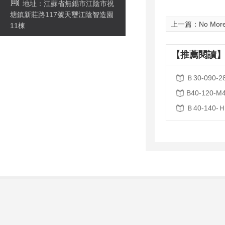
地址：江蘇省無錫市江陰市祝
塘鎮新莊路117號天璽江陰智造園
上一篇：No Mor
11棟
【推薦閱讀】
Ｂ30-090-2
B40-120-M4
Ｂ40-140-