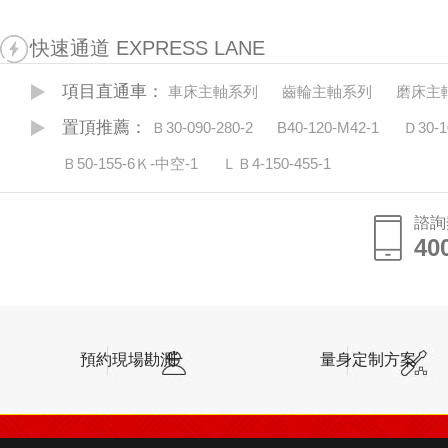
快速通道 EXPRESS LANE
項目直通車：
車床主軸系列
齒輪主軸系列
磨床主
置頂推薦：
Ｂ30-090-280-2
B40-120-M42-1
Ｄ30-1
Ｂ50-155-6Ｋ-中空-1
ＬＢ4-150-455-1
諮詢
40
預約現場勘測
量身定制方案