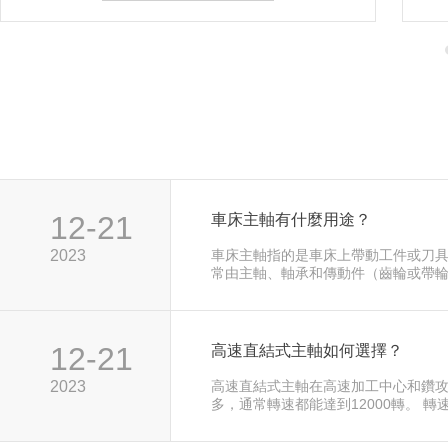
12-21
車床主軸有什麼用途？
2023
車床主軸指的是車床上帶動工件或刀
常由主軸、軸承和傳動件（齒輪或帶
實際應用中無傳動電主軸和機械傳動
見。 零傳動電主軸採用電機和機床主
構，具有良好的回轉精度和穩定性。 
出的扭矩和功率要大得多，但相對來
12-21
高速直結式主軸如何選擇？
穩性要差一點。 囙此正確地設計機床
機床加工精度的影響是至關重要的。
2023
高速直結式主軸在高速加工中心和鑽
多，通常轉速都能達到12000轉。 轉
個反比函數，基本上轉速越大切削力
直結式主軸切削力是不如皮帶式主軸