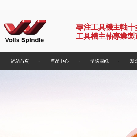
專注工具機主軸十
工具機主軸專業製
網站首頁
產品中心
型錄圖紙
新