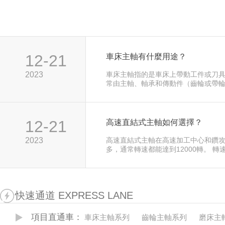
12-21
車床主軸有什麼用途？
2023
車床主軸指的是車床上帶動工件或刀
常由主軸、軸承和傳動件（齒輪或帶
實際應用中無傳動電主軸和機械傳動
見。 零傳動電主軸採用電機和機床主
構，具有良好的回轉精度和穩定性。 
出的扭矩和功率要大得多，但相對來
12-21
高速直結式主軸如何選擇？
穩性要差一點。 囙此正確地設計機床
機床加工精度的影響是至關重要的。
2023
高速直結式主軸在高速加工中心和鑽
多，通常轉速都能達到12000轉。 轉
個反比函數，基本上轉速越大切削力
直結式主軸切削力是不如皮帶式主軸
快速通道 EXPRESS LANE
項目直通車：
車床主軸系列
齒輪主軸系列
磨床主