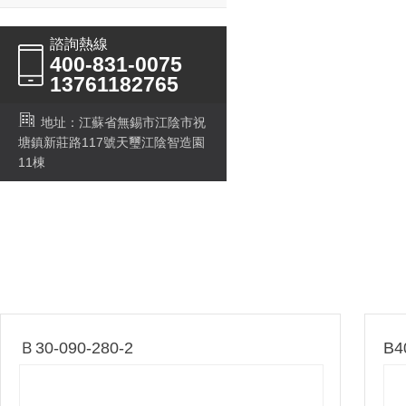
諮詢熱線
400-831-0075
13761182765
地址：江蘇省無錫市江陰市祝
塘鎮新莊路117號天璽江陰智造園
11棟
Ｂ30-090-280-2
B4