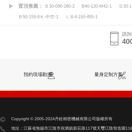
置頂推薦：
Ｂ30-090-280-2
B40-120-M42-1
Ｄ30-1
Ｂ50-155-6Ｋ-中空-1
ＬＢ4-150-455-1
諮詢
40
預約現場勘測
量身定制方案
Copyright © 2005-2024丹銓精密機械有限公司版權所有
地址：江蘇省無錫市江陰市祝塘鎮新莊路117號天璽江陰智造園11