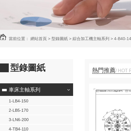
當前位置：
網站首頁
>
型錄圖紙
>
綜合加工機主軸系列
>
4-B40-1
型錄圖紙
熱門推薦
/ HOT
4.140G68.QN.Y 型錄
車床主軸系列
1-LB4-150
精密機械有限公司為工具機主軸專業製造廠，生
2-LB5-170
NC切削中心機皮帶主軸，鑽孔機主軸，高速直
3-LN6-200
軸，中空出水主軸，CNC車床主軸，磨床主軸
另外承接非標主軸訂製和專業主軸維修業務。
4-TB4-110