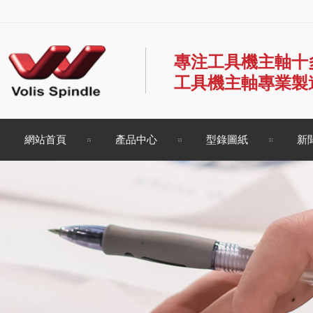
專注工具機主軸十
工具機主軸專業製
網站首頁
產品中心
型錄圖紙
新