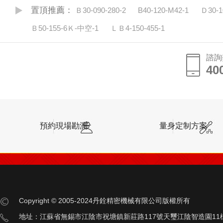
置頂推薦：
Ｂ30-090-280-2
B40-120-M42-1
Ｄ30-1
Ｂ50-155-6Ｋ-中空-1
ＬＢ4-150-455-1
諮詢
40
預約現場勘測
量身定制方案
Copyright © 2005-2024丹銓精密機械有限公司版權所有
地址：江蘇省無錫市江陰市祝塘鎮新莊路117號天璽江陰智造園11