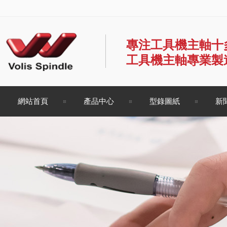
專注工具機主軸十
工具機主軸專業製
網站首頁
產品中心
型錄圖紙
新