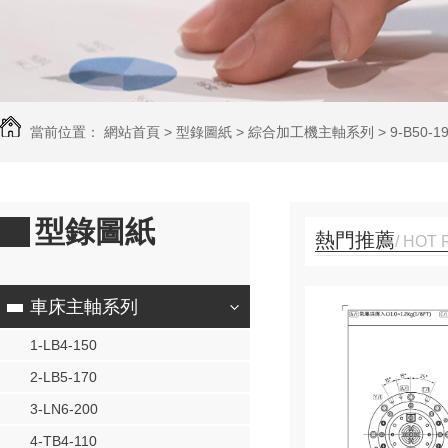
當前位置：
網站首頁
>
型錄圖紙
>
綜合加工機主軸系列
>
9-B50-1
型錄圖紙
熱門推薦
/ HOT
BS5.190Y72.598.E 型錄
車床主軸系列
1-LB4-150
2-LB5-170
3-LN6-200
4-TB4-110