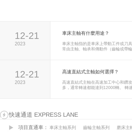
12-21
車床主軸有什麼用途？
2023
車床主軸指的是車床上帶動工件或刀
常由主軸、軸承和傳動件（齒輪或帶
實際應用中無傳動電主軸和機械傳動
見。 零傳動電主軸採用電機和機床主
構，具有良好的回轉精度和穩定性。 
出的扭矩和功率要大得多，但相對來
12-21
高速直結式主軸如何選擇？
穩性要差一點。 囙此正確地設計機床
機床加工精度的影響是至關重要的。
2023
高速直結式主軸在高速加工中心和鑽
多，通常轉速都能達到12000轉。 轉
個反比函數，基本上轉速越大切削力
直結式主軸切削力是不如皮帶式主軸
快速通道 EXPRESS LANE
項目直通車：
車床主軸系列
齒輪主軸系列
磨床主