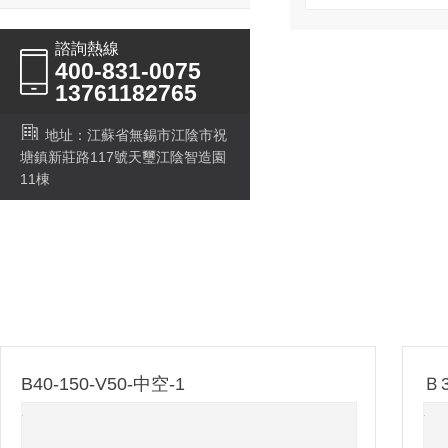
諮詢熱線
400-831-0075
13761182765
地址：江蘇省無錫市江陰市祝
塘鎮新莊路117號天璽江陰智造園
11棟
Ｂ30-090-280-2
B